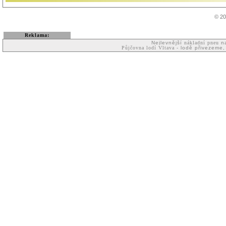
© 20
Reklama:
Nejlevnější
nákladní pneu
na
Půjčovna lodí Vltava
- lodě přivezeme,