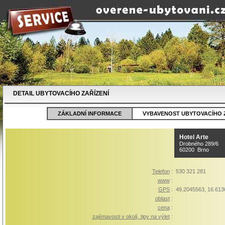
DETAIL UBYTOVACÍHO ZAŘÍZENÍ
ZÁKLADNÍ INFORMACE
VYBAVENOST UBYTOVACÍHO Z
Hotel Arte
Drobného 289/6
60200 Brno
Telefon
:
530 321 281
www
:
GPS
:
49.2045563, 16.613
oblast
:
cena
:
zajímavosti v okolí, tipy na výlet
: