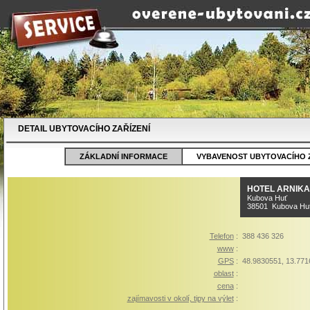
DETAIL UBYTOVACÍHO ZAŘÍZENÍ
ZÁKLADNÍ INFORMACE
VYBAVENOST UBYTOVACÍHO Z
HOTEL ARNIKA
Kubova Huť
38501 Kubova Hu
Telefon
:
388 436 326
www
:
GPS
:
48.9830551, 13.771
oblast
:
cena
:
zajímavosti v okolí, tipy na výlet
: