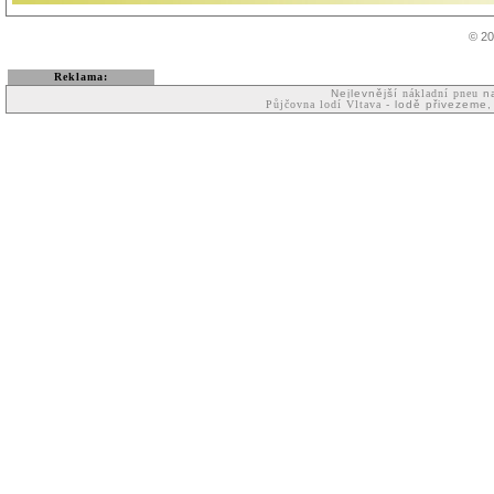
© 20
Reklama:
Nejlevnější
nákladní pneu
na
Půjčovna lodí Vltava
- lodě přivezeme,