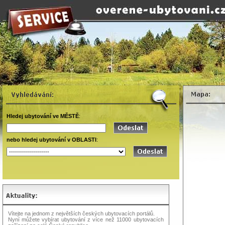
Hledej ubytování ve MĚSTĚ
:
nebo hledej ubytování v OBLASTI
:
Vítejte na jednom z největších českých ubytovacích portálů.
Nyní můžete vybírat ubytování z více než 11000 ubytovacích