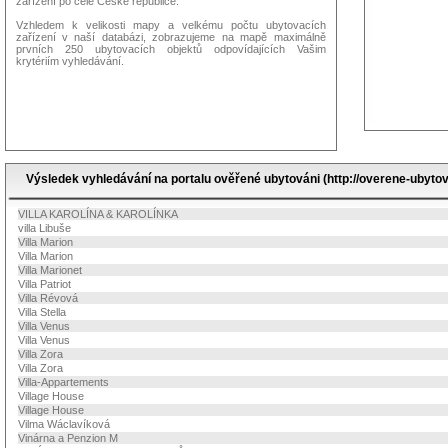
zařízení po celé České republice.
Vzhledem k velikosti mapy a velkému počtu ubytovacích
zařízení v naší databázi, zobrazujeme na mapě maximálně
prvních 250 ubytovacích objektů odpovídajících Vašim
krytériím vyhledávání.
Výsledek vyhledávání na portalu ověřené ubytováni (http://overene-ubytov
VILLA KAROLÍNA & KAROLÍNKA
villa Libuše
Villa Marion
Villa Marion
Villa Marionet
Villa Patriot
Villa Révová
Villa Stella
Villa Venus
Villa Venus
Villa Zora
Villa Zora
Villa-Appartements
Village House
Village House
Vilma Wáclavíková
Vinárna a Penzion M