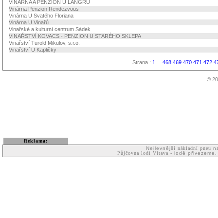
VINÁRNA A PENZION U LANGRŮ
Vinárna Penzion Rendezvous
Vinárna U Svatého Floriana
Vinárna U Vinařů
Vinařské a kulturní centrum Sádek
VINAŘSTVÍ KOVACS - PENZION U STARÉHO SKLEPA
Vinařství Turold Mikulov, s.r.o.
Vinařství U Kapličky
Strana :
1
...
468
469
470
471
472
4
© 20
Reklama:
Nejlevnější
nákladní pneu
na
Půjčovna lodí Vltava
- lodě přivezeme,